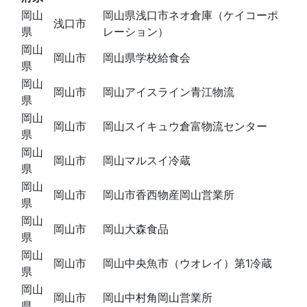
岡山
岡山県浅口市ネオ倉庫（ケイコーポ
浅口市
県
レーション）
岡山
岡山市
岡山県学校給食会
県
岡山
岡山市
岡山アイスライン青江物流
県
岡山
岡山市
岡山スイキュウ倉富物流センター
県
岡山
岡山市
岡山マルスイ冷蔵
県
岡山
岡山市
岡山市香西物産岡山営業所
県
岡山
岡山市
岡山大森食品
県
岡山
岡山市
岡山中央魚市（ウオレイ）第1冷蔵
県
岡山
岡山市
岡山中村角岡山営業所
県