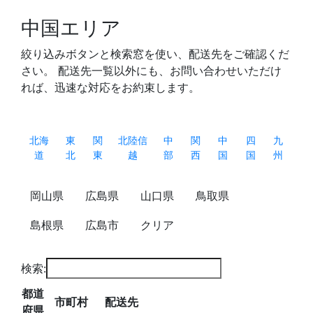
中国エリア
絞り込みボタンと検索窓を使い、配送先をご確認くだ
さい。 配送先一覧以外にも、お問い合わせいただけ
れば、迅速な対応をお約束します。
北海
東
関
北陸信
中
関
中
四
九
道
北
東
越
部
西
国
国
州
岡山県
広島県
山口県
鳥取県
島根県
広島市
クリア
検索:
都道
市町村
配送先
府県