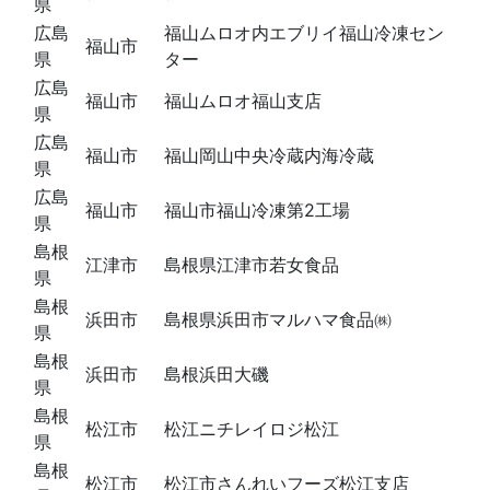
県
広島
福山ムロオ内エブリイ福山冷凍セン
福山市
県
ター
広島
福山市
福山ムロオ福山支店
県
広島
福山市
福山岡山中央冷蔵内海冷蔵
県
広島
福山市
福山市福山冷凍第2工場
県
島根
江津市
島根県江津市若女食品
県
島根
浜田市
島根県浜田市マルハマ食品㈱
県
島根
浜田市
島根浜田大磯
県
島根
松江市
松江ニチレイロジ松江
県
島根
松江市
松江市さんれいフーズ松江支店