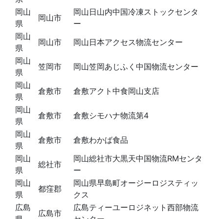
岡山
岡山日山内中国冷凍ストックセンタ
岡山市
県
ー
岡山
岡山市
岡山日本アクセス物流センター
県
岡山
笠岡市
岡山笠岡あじふく中国物流センター
県
岡山
倉敷市
倉敷アクト中食岡山支店
県
岡山
倉敷市
倉敷シモハナ物流第4
県
岡山
倉敷市
倉敷わかば食品
県
岡山
岡山総社市大黒天中国物流RMセンタ
総社市
県
ー
岡山
岡山県早島町オージーロジスティッ
都窪郡
県
クス
広島
広島ティーユーロジネット西部物流
広島市
県
センター