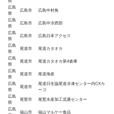
県
広島
広島市
広島中村角
県
広島
広島市
広島中冷西部
県
広島
広島市
広島日本アクセス
県
広島
尾道市
尾道カタオカ
県
広島
尾道市
尾道カタオカ第4倉庫
県
広島
尾道市
尾道海産
県
広島
尾道日生協尾道冷凍センター内CXカ
尾道市
県
ーゴ
広島
尾鷲市
尾鷲水産加工流通センター
県
広島
福山市
福山マルケー食品