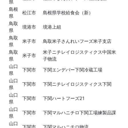
県
島根
松江市
島根県学校給食会（新）
県
鳥取
境港市
境港上組
県
鳥取
米子市
鳥取米子さんれいフーズ米子支店
県
鳥取
米子ニチレイロジスティクス中国米
米子市
県
子物流
山口
下関市
下関エンデバー下関冷蔵工場
県
山口
下関市
下関ニチレイロジスティクス下関
県
山口
下関市
下関ハートフーズ21
県
山口
下関市
下関マルハニチロ下関工場練製品課
県
山口
下関市
下関マルハニチロ物流