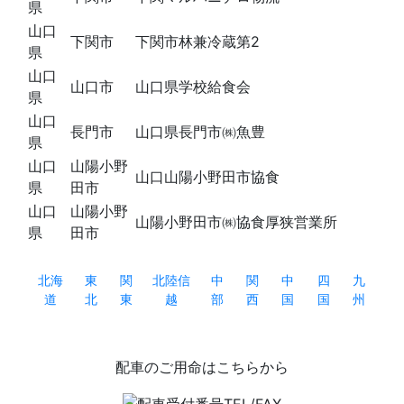
県
山口
下関市
下関市林兼冷蔵第2
県
山口
山口市
山口県学校給食会
県
山口
長門市
山口県長門市㈱魚豊
県
山口
山陽小野
山口山陽小野田市協食
県
田市
山口
山陽小野
山陽小野田市㈱協食厚狭営業所
県
田市
北海
東
関
北陸信
中
関
中
四
九
道
北
東
越
部
西
国
国
州
配車のご用命はこちらから