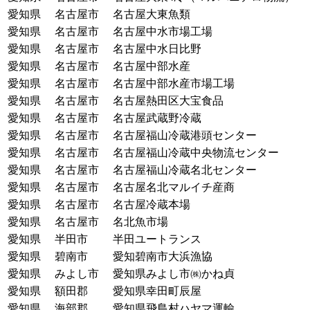
愛知県
名古屋市
名古屋大東魚類
愛知県
名古屋市
名古屋中水市場工場
愛知県
名古屋市
名古屋中水日比野
愛知県
名古屋市
名古屋中部水産
愛知県
名古屋市
名古屋中部水産市場工場
愛知県
名古屋市
名古屋熱田区大宝食品
愛知県
名古屋市
名古屋武蔵野冷蔵
愛知県
名古屋市
名古屋福山冷蔵港頭センター
愛知県
名古屋市
名古屋福山冷蔵中央物流センター
愛知県
名古屋市
名古屋福山冷蔵名北センター
愛知県
名古屋市
名古屋名北マルイチ産商
愛知県
名古屋市
名古屋冷蔵本場
愛知県
名古屋市
名北魚市場
愛知県
半田市
半田ユートランス
愛知県
碧南市
愛知碧南市大浜漁協
愛知県
みよし市
愛知県みよし市㈱かね貞
愛知県
額田郡
愛知県幸田町辰屋
愛知県
海部郡
愛知県飛島村ハヤマ運輸