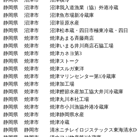
静岡県
沼津市
沼津我入道漁業（協）外港冷蔵
静岡県
沼津市
沼津魚市場新冷蔵庫
静岡県
沼津市
沼津笹原水産
静岡県
沼津市
沼津松本蔵・四日市極東冷蔵・四日
静岡県
焼津市
焼津あまる斉藤商店
静岡県
焼津市
焼津いまる井川商店石脇工場
静岡県
焼津市
焼津カネヨ第3
静岡県
焼津市
焼津ストーク
静岡県
焼津市
焼津スルガ東洋
静岡県
焼津市
焼津マリンセンター第1冷蔵庫
静岡県
焼津市
焼津加工場
静岡県
焼津市
焼津鰹節水産加工協大井川冷蔵庫
静岡県
焼津市
焼津丸川本社工場
静岡県
焼津市
焼津市小川漁協外港冷蔵庫
静岡県
焼津市
焼津静岡県水産
静岡県
焼津市
焼津冷蔵
静岡県
静岡市
清水ニチレイロジステックス東海清水D