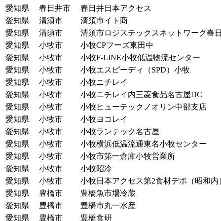
愛知県
春日井市
春日井日本アクセス
愛知県
清須市
清須市イト商
愛知県
清須市
清須市ロジステックスネットワーク春日
愛知県
小牧市
小牧CPフーズ東田中
愛知県
小牧市
小牧F-LINE小牧低温物流センター
愛知県
小牧市
小牧エスピーディ（SPD）小牧
愛知県
小牧市
小牧ニチレイ
愛知県
小牧市
小牧ニチレイ内三菱食品名古屋DC
愛知県
小牧市
小牧ヒューテックノオリン中部支店
愛知県
小牧市
小牧ヨコレイ
愛知県
小牧市
小牧ランテック名古屋
愛知県
小牧市
小牧横浜低温流通東名小牧センター
愛知県
小牧市
小牧市第一倉庫小牧営業所
愛知県
小牧市
小牧昭冷
愛知県
小牧市
小牧日本アクセス第2食材デポ（昭和内
愛知県
豊橋市
豊橋魚市場冷蔵
愛知県
豊橋市
豊橋市丸一水産
愛知県
豊橋市
豊橋食研