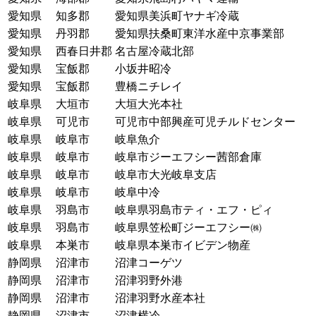
愛知県
知多郡
愛知県美浜町ヤナギ冷蔵
愛知県
丹羽郡
愛知県扶桑町東洋水産中京事業部
愛知県
西春日井郡
名古屋冷蔵北部
愛知県
宝飯郡
小坂井昭冷
愛知県
宝飯郡
豊橋ニチレイ
岐阜県
大垣市
大垣大光本社
岐阜県
可児市
可児市中部興産可児チルドセンター
岐阜県
岐阜市
岐阜魚介
岐阜県
岐阜市
岐阜市ジーエフシー茜部倉庫
岐阜県
岐阜市
岐阜市大光岐阜支店
岐阜県
岐阜市
岐阜中冷
岐阜県
羽島市
岐阜県羽島市ティ・エフ・ピィ
岐阜県
羽島市
岐阜県笠松町ジーエフシー㈱
岐阜県
本巣市
岐阜県本巣市イビデン物産
静岡県
沼津市
沼津コーゲツ
静岡県
沼津市
沼津羽野外港
静岡県
沼津市
沼津羽野水産本社
静岡県
沼津市
沼津横冷