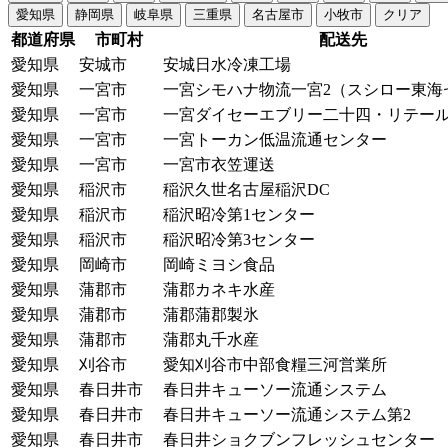
愛知県
静岡県
岐阜県
三重県
名古屋市
小牧市
クリア
都道府県
市町村
配送先
愛知県
安城市
安城日水冷凍工場
愛知県
一宮市
一宮シモハナ物流一宮2（スシロー東海
愛知県
一宮市
一宮ダイセーエブリー二十四・リテー
愛知県
一宮市
一宮トーカン低温流通センター
愛知県
一宮市
一宮市衣笠運送
愛知県
稲沢市
稲沢久世名古屋稲沢DC
愛知県
稲沢市
稲沢昭冷第1センター
愛知県
稲沢市
稲沢昭冷第3センター
愛知県
岡崎市
岡崎ミヨシ食品
愛知県
蒲郡市
蒲郡カネキ水産
愛知県
蒲郡市
蒲郡蒲郡製氷
愛知県
蒲郡市
蒲郡丸千水産
愛知県
刈谷市
愛知刈谷市中部食糧三河営業所
愛知県
春日井市
春日井キューソー流通システム
愛知県
春日井市
春日井キューソー流通システム第2
愛知県
春日井市
春日井ショクブンフレッシュセンター