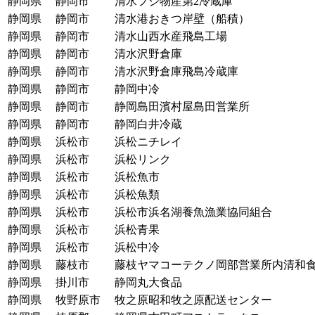
静岡県
静岡市
清水フジ物産第2冷蔵庫
静岡県
静岡市
清水港おきつ岸壁（船積）
静岡県
静岡市
清水山西水産飛島工場
静岡県
静岡市
清水沢野倉庫
静岡県
静岡市
清水沢野倉庫飛島冷蔵庫
静岡県
静岡市
静岡中冷
静岡県
静岡市
静岡島田濱村屋島田営業所
静岡県
静岡市
静岡白井冷蔵
静岡県
浜松市
浜松ニチレイ
静岡県
浜松市
浜松リンク
静岡県
浜松市
浜松魚市
静岡県
浜松市
浜松魚類
静岡県
浜松市
浜松市浜名湖養魚漁業協同組合
静岡県
浜松市
浜松青果
静岡県
浜松市
浜松中冷
静岡県
藤枝市
藤枝ヤマコーテクノ岡部営業所内清和
静岡県
掛川市
静岡丸大食品
静岡県
牧野原市
牧之原昭和牧之原配送センター